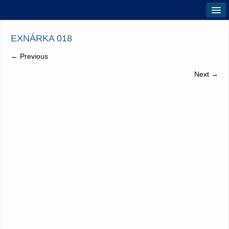
Úvod
EXNÁRKA 018
Pre žiakov
← Previous
Pre rodičov
Next →
Pre nových
Rekvalifikácie
Prax žiakov
Pracovné miesta
Kontakty
Edupage
f