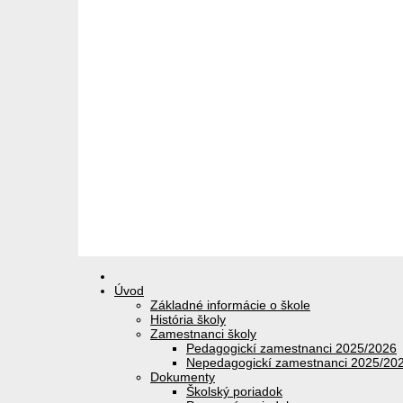
Úvod
Základné informácie o škole
História školy
Zamestnanci školy
Pedagogickí zamestnanci 2025/2026
Nepedagogickí zamestnanci 2025/20
Dokumenty
Školský poriadok