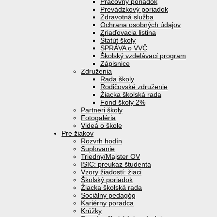
Pracovný poriadok
Prevádzkový poriadok
Zdravotná služba
Ochrana osobných údajov
Zriaďovacia listina
Štatút školy
SPRÁVA o VVČ
Školský vzdelávací program
Zápisnice
Združenia
Rada školy
Rodičovské združenie
Žiacka školská rada
Fond školy 2%
Partneri školy
Fotogaléria
Videá o škole
Pre žiakov
Rozvrh hodín
Suplovanie
Triedny/Majster OV
ISIC: preukaz študenta
Vzory žiadostí: žiaci
Školský poriadok
Žiacka školská rada
Sociálny pedagóg
Kariérny poradca
Krúžky