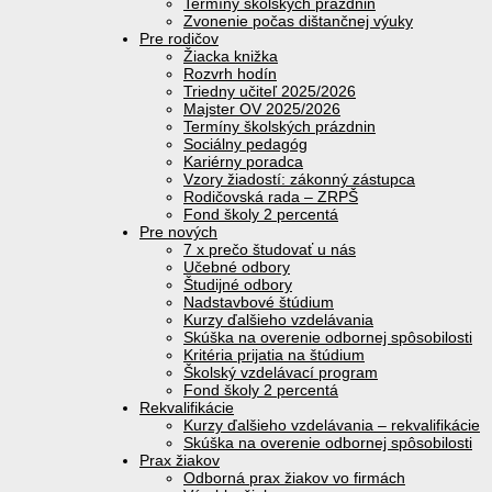
Termíny školských prázdnin
Zvonenie počas dištančnej výuky
Pre rodičov
Žiacka knižka
Rozvrh hodín
Triedny učiteľ 2025/2026
Majster OV 2025/2026
Termíny školských prázdnin
Sociálny pedagóg
Kariérny poradca
Vzory žiadostí: zákonný zástupca
Rodičovská rada – ZRPŠ
Fond školy 2 percentá
Pre nových
7 x prečo študovať u nás
Učebné odbory
Študijné odbory
Nadstavbové štúdium
Kurzy ďalšieho vzdelávania
Skúška na overenie odbornej spôsobilosti
Kritéria prijatia na štúdium
Školský vzdelávací program
Fond školy 2 percentá
Rekvalifikácie
Kurzy ďalšieho vzdelávania – rekvalifikácie
Skúška na overenie odbornej spôsobilosti
Prax žiakov
Odborná prax žiakov vo firmách