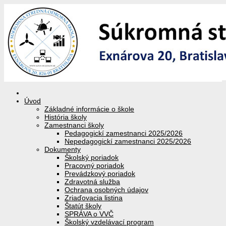
Úvod
Základné informácie o škole
História školy
Zamestnanci školy
Pedagogickí zamestnanci 2025/2026
Nepedagogickí zamestnanci 2025/2026
Dokumenty
Školský poriadok
Pracovný poriadok
Prevádzkový poriadok
Zdravotná služba
Ochrana osobných údajov
Zriaďovacia listina
Štatút školy
SPRÁVA o VVČ
Školský vzdelávací program