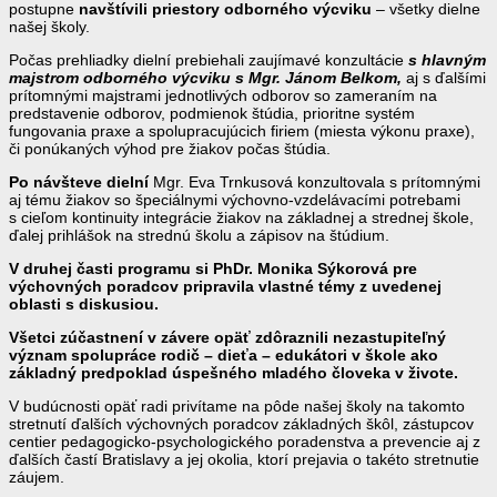
postupne
navštívili priestory odborného výcviku
– všetky dielne
našej školy.
Počas prehliadky dielní prebiehali zaujímavé konzultácie
s hlavným
majstrom odborného výcviku s Mgr. Jánom Belkom,
aj s ďalšími
prítomnými majstrami jednotlivých odborov so zameraním na
predstavenie odborov, podmienok štúdia, prioritne systém
fungovania praxe a spolupracujúcich firiem (miesta výkonu praxe),
či ponúkaných výhod pre žiakov počas štúdia.
Po návšteve dielní
Mgr. Eva Trnkusová konzultovala s prítomnými
aj tému žiakov so špeciálnymi výchovno-vzdelávacími potrebami
s cieľom kontinuity integrácie žiakov na základnej a strednej škole,
ďalej prihlášok na strednú školu a zápisov na štúdium.
V druhej časti programu si
PhDr. Monika Sýkorová pre
výchovných poradcov pripravila vlastné témy z uvedenej
oblasti s diskusiou.
Všetci zúčastnení v závere opäť zdôraznili nezastupiteľný
význam spolupráce rodič – dieťa – edukátori v škole ako
základný predpoklad úspešného mladého človeka v živote.
V budúcnosti opäť radi privítame na pôde našej školy na takomto
stretnutí ďalších výchovných poradcov základných škôl, zástupcov
centier pedagogicko-psychologického poradenstva a prevencie aj z
ďalších častí Bratislavy a jej okolia, ktorí prejavia o takéto stretnutie
záujem.