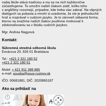
našej škole stáva tradíciou a my sa na nich každoročne
zúčastňujeme. To umožní našim žiakom zistiť, koľko toho
z angličtiny rozumejú, prípadne, kde treba viac zabrať. Na vtipných
dialógoch sa pobavia a mnohí si uvedomia, že nie je jednoduché
hrať a rozprávať v cudzom jazyku. Je to zároveň zábavná forma,
ktorou sa snažíme našich žiakov pozitívne motivovať k
zdokonaľovaniu sa v štúdiu cudzích jazykov.
Mgr. Andrea Nagyová
Kontakt:
Súkromná stredná odborná škola
Exnárova 20, 826 01 Bratislava
Tel.:
+421 2 321 180 52
+421 2 321 180 51
Mobil:
+ 421 911 388 885
e-mail:
sousba@sous-ruzinov.sk
IČO: 00681881, DIČ: 2020865187
Ako sa prihlásiť na