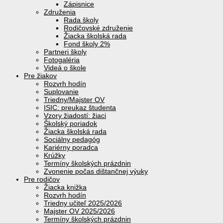
Zápisnice
Združenia
Rada školy
Rodičovské združenie
Žiacka školská rada
Fond školy 2%
Partneri školy
Fotogaléria
Videá o škole
Pre žiakov
Rozvrh hodín
Suplovanie
Triedny/Majster OV
ISIC: preukaz študenta
Vzory žiadostí: žiaci
Školský poriadok
Žiacka školská rada
Sociálny pedagóg
Kariérny poradca
Krúžky
Termíny školských prázdnin
Zvonenie počas dištančnej výuky
Pre rodičov
Žiacka knižka
Rozvrh hodín
Triedny učiteľ 2025/2026
Majster OV 2025/2026
Termíny školských prázdnin