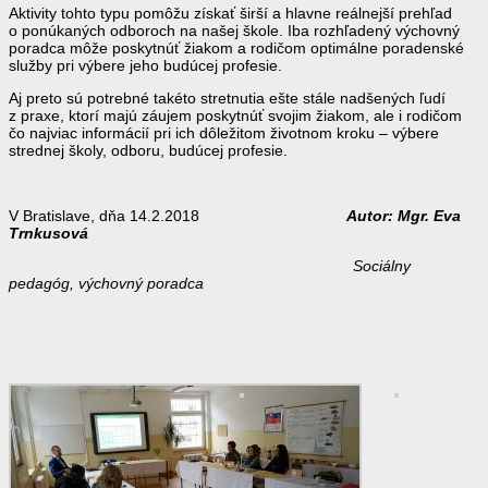
Aktivity tohto typu pomôžu získať širší a hlavne reálnejší prehľad
o ponúkaných odboroch na našej škole. Iba rozhľadený výchovný
poradca môže poskytnúť žiakom a rodičom optimálne poradenské
služby pri výbere jeho budúcej profesie.
Aj preto sú potrebné takéto stretnutia ešte stále nadšených ľudí
z praxe, ktorí majú záujem poskytnúť svojim žiakom, ale i rodičom
čo najviac informácií pri ich dôležitom životnom kroku – výbere
strednej školy, odboru, budúcej profesie.
V Bratislave, dňa 14.2.2018
Autor: Mgr. Eva
Trnkusová
Sociálny
pedagóg, výchovný poradca