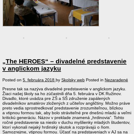
„The HEROES“ – divadelné predstavenie
v anglickom jazyku
Posted on
5. februára 2018
by
Skolsky web
Posted in
Nezaradené
Presne tak sa nazýva divadelné predstavenie v anglickom jazyku.
Žiaci našej školy sa ho zúčastnili dňa 5. februára v DK Ružinov.
Divadlo, ktoré uvádza pre ZŠ a SŠ združenie zapálených
divadelníkov amatérov zložených z učiteľov angličtiny. Možno práve
preto vedia sprostredkovať predstavenie zrozumiteľnou, blízkou
a vtipnou formou tak, aby bolo stráviteľné pre dnešnú mladú a veľmi
kritickú generáciu. Názov v preklade znamená „hrdinovia“. Tohto
ročné predstavenie sa nieslo v duchu myšlienky mladých študentov,
ktorí vykonali nejaký hrdinský skutok a rozprávajú o ňom.
Samozrejme, vtipnou formou. Účasť na predstaveniach v AJ sa na