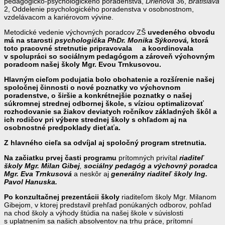
pedagogicko-psychologického poradenstva,
Drieňová
36,
Bratislava
2, Oddelenie psychologického poradenstva v osobnostnom,
vzdelávacom a kariérovom vývine.
Metodické vedenie výchovných poradcov ZŠ
uvedeného obvodu
má na starosti
psychologička PhDr. Monika Sýkorová,
ktorá
toto pracovné stretnutie pripravovala a koordinovala
v spolupráci so sociálnym pedagógom a zároveň výchovným
poradcom našej školy Mgr. Evou Trnkusovou.
Hlavným cieľom podujatia bolo obohatenie a rozšírenie našej
spoločnej činnosti o nové poznatky vo výchovnom
poradenstve, o širšie a konkrétnejšie poznatky o našej
súkromnej strednej odbornej škole, s víziou optimalizovať
rozhodovanie sa žiakov deviatych ročníkov základných škôl a
ich rodičov pri výbere strednej školy s ohľadom aj na
osobnostné predpoklady dieťaťa.
Z hlavného cieľa sa odvíjal aj spoločný program stretnutia.
Na začiatku prvej časti
programu
prítomných privítal
riaditeľ
školy Mgr. Milan Gibej
,
sociálny pedagóg a výchovný poradca
Mgr. Eva Trnkusová
a neskôr aj
generálny riaditeľ školy Ing.
Pavol Hanuska.
Po
konzultačnej prezentácii školy
riaditeľom školy Mgr. Milanom
Gibejom, v ktorej predstavil prehľad ponúkaných odborov, pohľad
na chod školy a výhody štúdia na našej škole v súvislosti
s uplatnením sa našich absolventov na trhu práce, prítomní