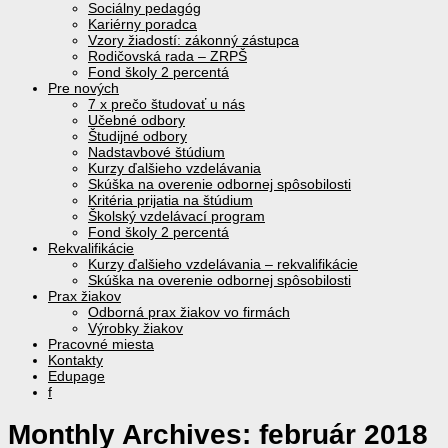
Sociálny pedagóg
Kariérny poradca
Vzory žiadostí: zákonný zástupca
Rodičovská rada – ZRPŠ
Fond školy 2 percentá
Pre nových
7 x prečo študovať u nás
Učebné odbory
Študijné odbory
Nadstavbové štúdium
Kurzy ďalšieho vzdelávania
Skúška na overenie odbornej spôsobilosti
Kritéria prijatia na štúdium
Školský vzdelávací program
Fond školy 2 percentá
Rekvalifikácie
Kurzy ďalšieho vzdelávania – rekvalifikácie
Skúška na overenie odbornej spôsobilosti
Prax žiakov
Odborná prax žiakov vo firmách
Výrobky žiakov
Pracovné miesta
Kontakty
Edupage
f
Monthly Archives:
február 2018