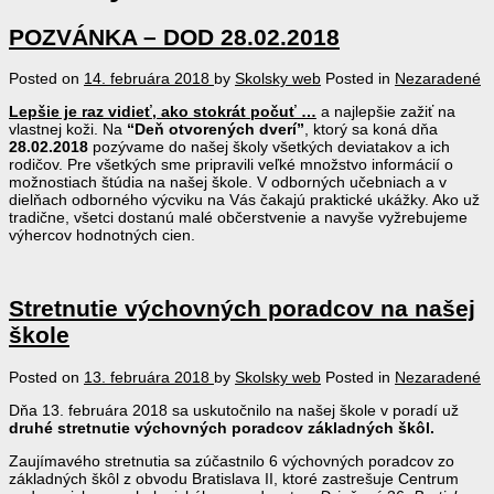
POZVÁNKA – DOD 28.02.2018
Posted on
14. februára 2018
by
Skolsky web
Posted in
Nezaradené
Lepšie je raz vidieť, ako stokrát počuť …
a najlepšie zažiť na
vlastnej koži. Na
“D
e
ň otvorených dverí”
, ktorý sa koná dňa
28.02.2018
pozývame do našej školy všetkých deviatakov a ich
rodičov. Pre všetkých sme pripravili veľké množstvo informácií o
možnostiach štúdia na našej škole. V odborných učebniach a v
dielňach odborného výcviku na Vás čakajú praktické ukážky. Ako už
tradične, všetci dostanú malé občerstvenie a navyše vyžrebujeme
výhercov hodnotných cien.
Stretnutie výchovných poradcov na našej
škole
Posted on
13. februára 2018
by
Skolsky web
Posted in
Nezaradené
Dňa 13. februára 2018 sa uskutočnilo na našej škole v poradí už
druhé
stretnutie výchovných poradcov základných škôl.
Zaujímavého stretnutia sa zúčastnilo 6 výchovných poradcov zo
základných škôl z obvodu Bratislava II, ktoré zastrešuje Centrum