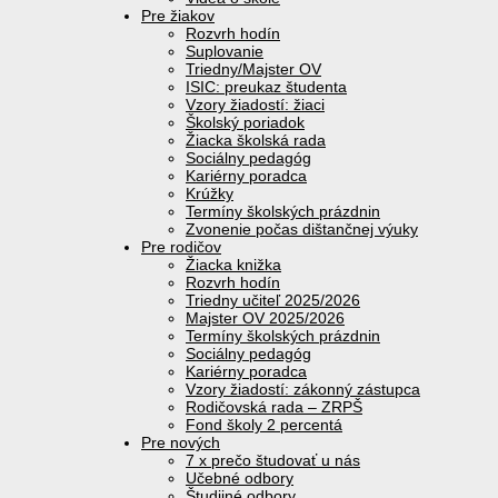
Pre žiakov
Rozvrh hodín
Suplovanie
Triedny/Majster OV
ISIC: preukaz študenta
Vzory žiadostí: žiaci
Školský poriadok
Žiacka školská rada
Sociálny pedagóg
Kariérny poradca
Krúžky
Termíny školských prázdnin
Zvonenie počas dištančnej výuky
Pre rodičov
Žiacka knižka
Rozvrh hodín
Triedny učiteľ 2025/2026
Majster OV 2025/2026
Termíny školských prázdnin
Sociálny pedagóg
Kariérny poradca
Vzory žiadostí: zákonný zástupca
Rodičovská rada – ZRPŠ
Fond školy 2 percentá
Pre nových
7 x prečo študovať u nás
Učebné odbory
Študijné odbory