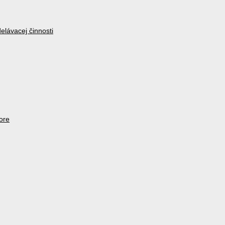
lávacej činnosti
ore