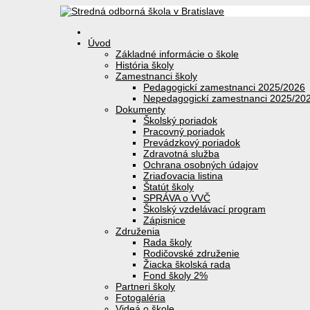
Úvod
Základné informácie o škole
História školy
Zamestnanci školy
Pedagogickí zamestnanci 2025/2026
Nepedagogickí zamestnanci 2025/20
Dokumenty
Školský poriadok
Pracovný poriadok
Prevádzkový poriadok
Zdravotná služba
Ochrana osobných údajov
Zriaďovacia listina
Štatút školy
SPRÁVA o VVČ
Školský vzdelávací program
Zápisnice
Združenia
Rada školy
Rodičovské združenie
Žiacka školská rada
Fond školy 2%
Partneri školy
Fotogaléria
Videá o škole