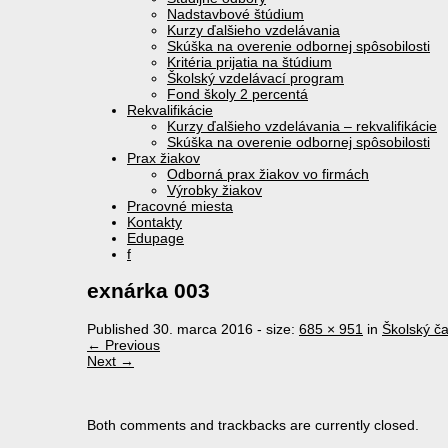
Nadstavbové štúdium
Kurzy ďalšieho vzdelávania
Skúška na overenie odbornej spôsobilosti
Kritéria prijatia na štúdium
Školský vzdelávací program
Fond školy 2 percentá
Rekvalifikácie
Kurzy ďalšieho vzdelávania – rekvalifikácie
Skúška na overenie odbornej spôsobilosti
Prax žiakov
Odborná prax žiakov vo firmách
Výrobky žiakov
Pracovné miesta
Kontakty
Edupage
f
exnárka 003
Published
30. marca 2016
- size:
685 × 951
in
Školský č
← Previous
Next →
Both comments and trackbacks are currently closed.