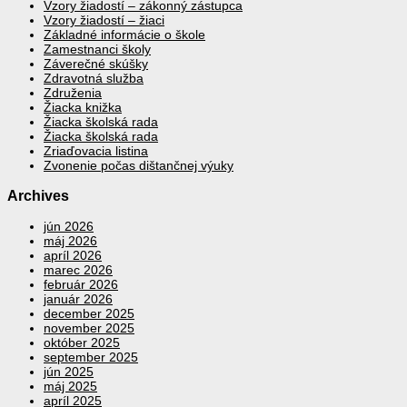
Vzory žiadostí – zákonný zástupca
Vzory žiadostí – žiaci
Základné informácie o škole
Zamestnanci školy
Záverečné skúšky
Zdravotná služba
Združenia
Žiacka knižka
Žiacka školská rada
Žiacka školská rada
Zriaďovacia listina
Zvonenie počas dištančnej výuky
Archives
jún 2026
máj 2026
apríl 2026
marec 2026
február 2026
január 2026
december 2025
november 2025
október 2025
september 2025
jún 2025
máj 2025
apríl 2025