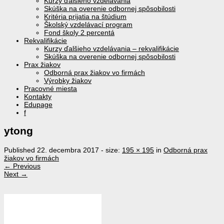
Kurzy ďalšieho vzdelávania
Skúška na overenie odbornej spôsobilosti
Kritéria prijatia na štúdium
Školský vzdelávací program
Fond školy 2 percentá
Rekvalifikácie
Kurzy ďalšieho vzdelávania – rekvalifikácie
Skúška na overenie odbornej spôsobilosti
Prax žiakov
Odborná prax žiakov vo firmách
Výrobky žiakov
Pracovné miesta
Kontakty
Edupage
f
ytong
Published
22. decembra 2017
- size:
195 × 195
in
Odborná prax
žiakov vo firmách
← Previous
Next →