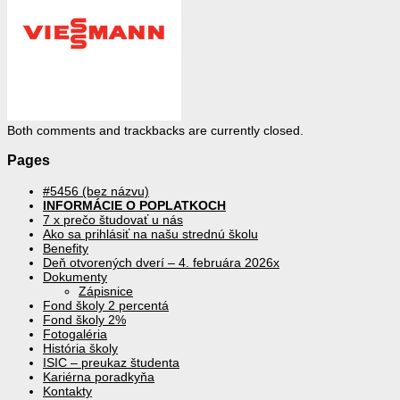
Both comments and trackbacks are currently closed.
Pages
#5456 (bez názvu)
INFORMÁCIE O POPLATKOCH
7 x prečo študovať u nás
Ako sa prihlásiť na našu strednú školu
Benefity
Deň otvorených dverí – 4. februára 2026x
Dokumenty
Zápisnice
Fond školy 2 percentá
Fond školy 2%
Fotogaléria
História školy
ISIC – preukaz študenta
Kariérna poradkyňa
Kontakty