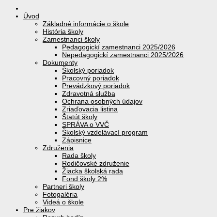
Úvod
Základné informácie o škole
História školy
Zamestnanci školy
Pedagogickí zamestnanci 2025/2026
Nepedagogickí zamestnanci 2025/2026
Dokumenty
Školský poriadok
Pracovný poriadok
Prevádzkový poriadok
Zdravotná služba
Ochrana osobných údajov
Zriaďovacia listina
Štatút školy
SPRÁVA o VVČ
Školský vzdelávací program
Zápisnice
Združenia
Rada školy
Rodičovské združenie
Žiacka školská rada
Fond školy 2%
Partneri školy
Fotogaléria
Videá o škole
Pre žiakov