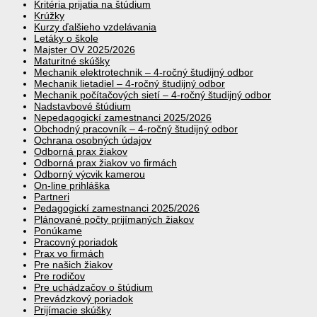
Kritéria prijatia na štúdium
Krúžky
Kurzy ďalšieho vzdelávania
Letáky o škole
Majster OV 2025/2026
Maturitné skúšky
Mechanik elektrotechnik – 4-ročný študijný odbor
Mechanik lietadiel – 4-ročný študijný odbor
Mechanik počítačových sietí – 4-ročný študijný odbor
Nadstavbové štúdium
Nepedagogickí zamestnanci 2025/2026
Obchodný pracovník – 4-ročný študijný odbor
Ochrana osobných údajov
Odborná prax žiakov
Odborná prax žiakov vo firmách
Odborný výcvik kamerou
On-line prihláška
Partneri
Pedagogickí zamestnanci 2025/2026
Plánované počty prijímaných žiakov
Ponúkame
Pracovný poriadok
Prax vo firmách
Pre našich žiakov
Pre rodičov
Pre uchádzačov o štúdium
Prevádzkový poriadok
Prijímacie skúšky