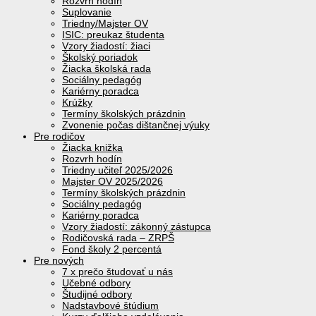
Rozvrh hodín
Suplovanie
Triedny/Majster OV
ISIC: preukaz študenta
Vzory žiadostí: žiaci
Školský poriadok
Žiacka školská rada
Sociálny pedagóg
Kariérny poradca
Krúžky
Termíny školských prázdnin
Zvonenie počas dištančnej výuky
Pre rodičov
Žiacka knižka
Rozvrh hodín
Triedny učiteľ 2025/2026
Majster OV 2025/2026
Termíny školských prázdnin
Sociálny pedagóg
Kariérny poradca
Vzory žiadostí: zákonný zástupca
Rodičovská rada – ZRPŠ
Fond školy 2 percentá
Pre nových
7 x prečo študovať u nás
Učebné odbory
Študijné odbory
Nadstavbové štúdium