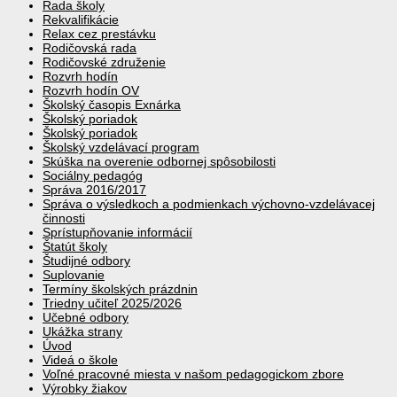
Rada školy
Rekvalifikácie
Relax cez prestávku
Rodičovská rada
Rodičovské združenie
Rozvrh hodín
Rozvrh hodín OV
Školský časopis Exnárka
Školský poriadok
Školský poriadok
Školský vzdelávací program
Skúška na overenie odbornej spôsobilosti
Sociálny pedagóg
Správa 2016/2017
Správa o výsledkoch a podmienkach výchovno-vzdelávacej
činnosti
Sprístupňovanie informácií
Štatút školy
Študijné odbory
Suplovanie
Termíny školských prázdnin
Triedny učiteľ 2025/2026
Učebné odbory
Ukážka strany
Úvod
Videá o škole
Voľné pracovné miesta v našom pedagogickom zbore
Výrobky žiakov