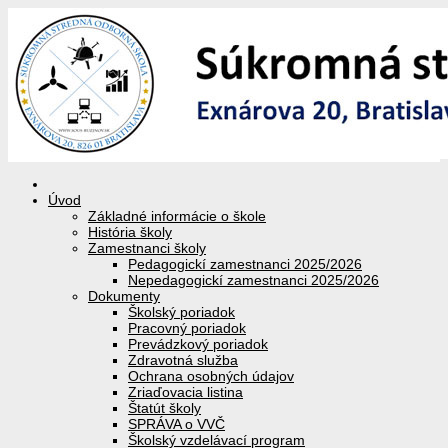
Úvod
Základné informácie o škole
História školy
Zamestnanci školy
Pedagogickí zamestnanci 2025/2026
Nepedagogickí zamestnanci 2025/2026
Dokumenty
Školský poriadok
Pracovný poriadok
Prevádzkový poriadok
Zdravotná služba
Ochrana osobných údajov
Zriaďovacia listina
Štatút školy
SPRÁVA o VVČ
Školský vzdelávací program