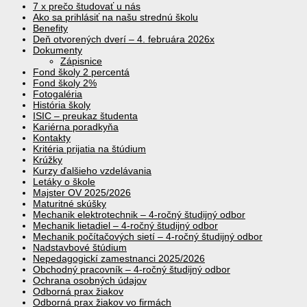
7 x prečo študovať u nás
Ako sa prihlásiť na našu strednú školu
Benefity
Deň otvorených dverí – 4. februára 2026x
Dokumenty
Zápisnice
Fond školy 2 percentá
Fond školy 2%
Fotogaléria
História školy
ISIC – preukaz študenta
Kariérna poradkyňa
Kontakty
Kritéria prijatia na štúdium
Krúžky
Kurzy ďalšieho vzdelávania
Letáky o škole
Majster OV 2025/2026
Maturitné skúšky
Mechanik elektrotechnik – 4-ročný študijný odbor
Mechanik lietadiel – 4-ročný študijný odbor
Mechanik počítačových sietí – 4-ročný študijný odbor
Nadstavbové štúdium
Nepedagogickí zamestnanci 2025/2026
Obchodný pracovník – 4-ročný študijný odbor
Ochrana osobných údajov
Odborná prax žiakov
Odborná prax žiakov vo firmách