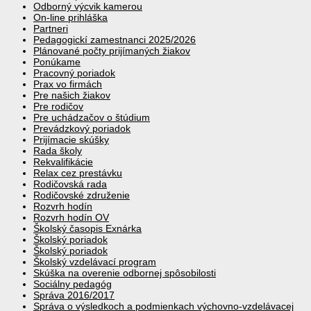
Odborný výcvik kamerou
On-line prihláška
Partneri
Pedagogickí zamestnanci 2025/2026
Plánované počty prijímaných žiakov
Ponúkame
Pracovný poriadok
Prax vo firmách
Pre našich žiakov
Pre rodičov
Pre uchádzačov o štúdium
Prevádzkový poriadok
Prijímacie skúšky
Rada školy
Rekvalifikácie
Relax cez prestávku
Rodičovská rada
Rodičovské združenie
Rozvrh hodín
Rozvrh hodín OV
Školský časopis Exnárka
Školský poriadok
Školský poriadok
Školský vzdelávací program
Skúška na overenie odbornej spôsobilosti
Sociálny pedagóg
Správa 2016/2017
Správa o výsledkoch a podmienkach výchovno-vzdelávacej