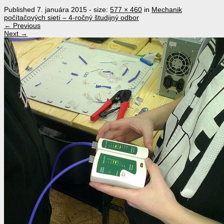
Published
7. januára 2015
- size:
577 × 460
in
Mechanik
počítačových sietí – 4-ročný študijný odbor
← Previous
Next →