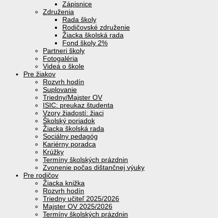
Zápisnice
Združenia
Rada školy
Rodičovské združenie
Žiacka školská rada
Fond školy 2%
Partneri školy
Fotogaléria
Videá o škole
Pre žiakov
Rozvrh hodín
Suplovanie
Triedny/Majster OV
ISIC: preukaz študenta
Vzory žiadostí: žiaci
Školský poriadok
Žiacka školská rada
Sociálny pedagóg
Kariérny poradca
Krúžky
Termíny školských prázdnin
Zvonenie počas dištančnej výuky
Pre rodičov
Žiacka knižka
Rozvrh hodín
Triedny učiteľ 2025/2026
Majster OV 2025/2026
Termíny školských prázdnin