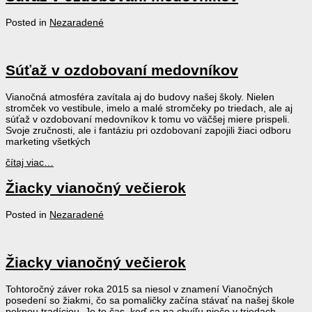
Posted in
Nezaradené
Súťaž v ozdobovaní medovníkov
Vianočná atmosféra zavítala aj do budovy našej školy. Nielen
stromček vo vestibule, imelo a malé stromčeky po triedach, ale aj
súťaž v ozdobovaní medovníkov k tomu vo väčšej miere prispeli.
Svoje zručnosti, ale i fantáziu pri ozdobovaní zapojili žiaci odboru
marketing všetkých
čítaj viac…
Žiacky vianočný večierok
Posted in
Nezaradené
Žiacky vianočný večierok
Tohtoročný záver roka 2015 sa niesol v znamení Vianočných
posedení so žiakmi, čo sa pomaličky začína stávať na našej škole
peknou tradíciou. Je to čas, keď sa na chvíľu niečo v triedach