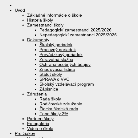
Úvod
Základné informácie o škole
História školy
Zamestnanci školy
Pedagogickí zamestnanci 2025/2026
Nepedagogickí zamestnanci 2025/2026
Dokumenty
Školský poriadok
Pracovný poriadok
Prevádzkový poriadok
Zdravotná služba
Ochrana osobných údajov
Zriaďovacia listina
Štatút školy
SPRÁVA o VVČ
Školský vzdelávací program
Zápisnice
Združenia
Rada školy
Rodičovské združenie
Žiacka školská rada
Fond školy 2%
Partneri školy
Fotogaléria
Videá o škole
Pre žiakov