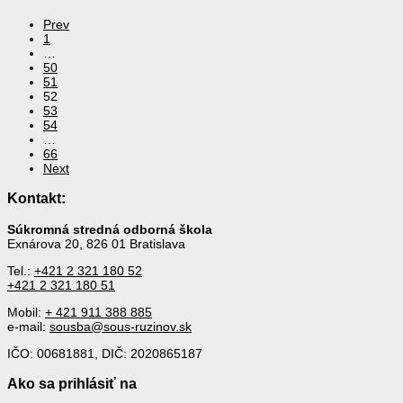
Prev
1
…
50
51
52
53
54
…
66
Next
Kontakt:
Súkromná stredná odborná škola
Exnárova 20, 826 01 Bratislava
Tel.:
+421 2 321 180 52
+421 2 321 180 51
Mobil:
+ 421 911 388 885
e-mail:
sousba@sous-ruzinov.sk
IČO: 00681881, DIČ: 2020865187
Ako sa prihlásiť na