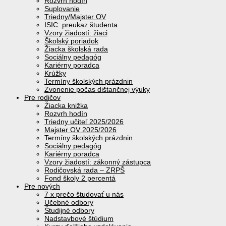
Rozvrh hodín
Suplovanie
Triedny/Majster OV
ISIC: preukaz študenta
Vzory žiadostí: žiaci
Školský poriadok
Žiacka školská rada
Sociálny pedagóg
Kariérny poradca
Krúžky
Termíny školských prázdnin
Zvonenie počas dištančnej výuky
Pre rodičov
Žiacka knižka
Rozvrh hodín
Triedny učiteľ 2025/2026
Majster OV 2025/2026
Termíny školských prázdnin
Sociálny pedagóg
Kariérny poradca
Vzory žiadostí: zákonný zástupca
Rodičovská rada – ZRPŠ
Fond školy 2 percentá
Pre nových
7 x prečo študovať u nás
Učebné odbory
Študijné odbory
Nadstavbové štúdium