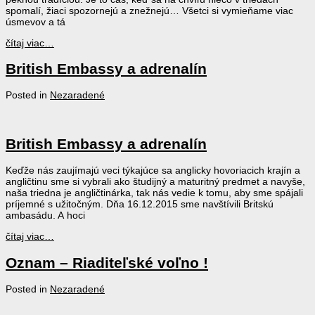
spomalí, žiaci spozornejú a znežnejú… Všetci si vymieňame viac
úsmevov a tá
čítaj viac…
British Embassy a adrenalín
Posted in
Nezaradené
British Embassy a adrenalín
Keďže nás zaujímajú veci týkajúce sa anglicky hovoriacich krajín a
angličtinu sme si vybrali ako študijný a maturitný predmet a navyše,
naša triedna je angličtinárka, tak nás vedie k tomu, aby sme spájali
príjemné s užitočným. Dňa 16.12.2015 sme navštívili Britskú
ambasádu. A hoci
čítaj viac…
Oznam – Riaditeľské voľno !
Posted in
Nezaradené