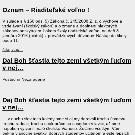
Oznam – Riaditeľské voľno !
V súlade s § 150 ods. 5) Zákona č. 245/2008 Z. z. o výchove a
vzdelávaní (školský zákon) a o zmene a doplnení niektorých
zákonov poskytujem žiakom školy riaditeľské voľno na deň 8.
januára 2016 (piatok) z prevádzkových dôvodov. Nástup do školy
bude 11.
čítaj viac…
Daj Boh šťastia tejto zemi všetkým ľuďom
v nej…
Posted in
Nezaradené
Daj Boh šťastia tejto zemi všetkým ľuďom
v nej…
… v duchu slov tejto koledy sme si aj my darovali trochu úsmevu,
trochu radosti, trochu spolupráce so susedom v lavici, až sme
napokon vytvorili malé školské Vianoce. Želáme všetkým Vám
pekné vianočné sviatky, dobrých študentov učiteľom a ešte lepších