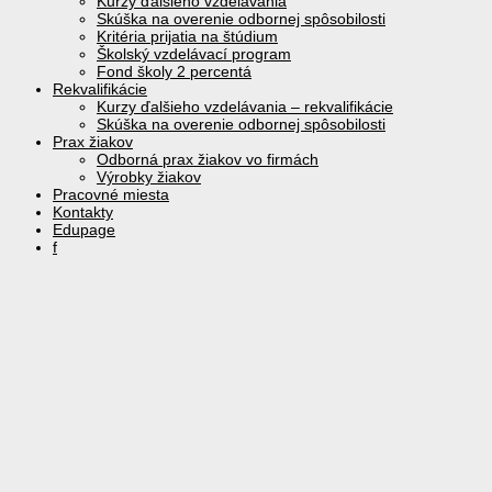
Kurzy ďalšieho vzdelávania
Skúška na overenie odbornej spôsobilosti
Kritéria prijatia na štúdium
Školský vzdelávací program
Fond školy 2 percentá
Rekvalifikácie
Kurzy ďalšieho vzdelávania – rekvalifikácie
Skúška na overenie odbornej spôsobilosti
Prax žiakov
Odborná prax žiakov vo firmách
Výrobky žiakov
Pracovné miesta
Kontakty
Edupage
f