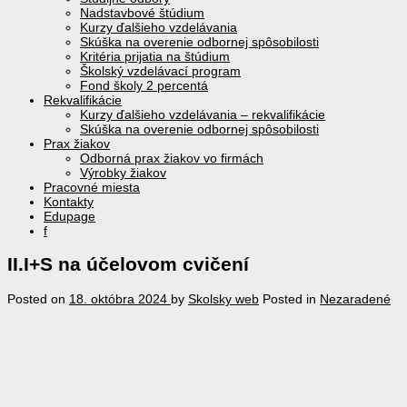
Nadstavbové štúdium
Kurzy ďalšieho vzdelávania
Skúška na overenie odbornej spôsobilosti
Kritéria prijatia na štúdium
Školský vzdelávací program
Fond školy 2 percentá
Rekvalifikácie
Kurzy ďalšieho vzdelávania – rekvalifikácie
Skúška na overenie odbornej spôsobilosti
Prax žiakov
Odborná prax žiakov vo firmách
Výrobky žiakov
Pracovné miesta
Kontakty
Edupage
f
II.I+S na účelovom cvičení
Posted on
18. októbra 2024
by
Skolsky web
Posted in
Nezaradené