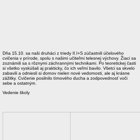
Dňa 15.10. sa naši druháci z triedy II.I+S zúčastnili účelového
cvičenia v prírode, spolu s našimi učiteľmi telesnej výchovy. Žiaci sa
zoznámili sa s rôznymi záchrannými technikami. Po teoretickej časti
si všetko vyskúšali aj prakticky, čo ich veľmi bavilo. Všetci sa skvelo
zabavili a odniesli si domov nielen nové vedomosti, ale aj krásne
zážitky. Cvičenie posilnilo tímového ducha a zodpovednosť voči
sebe a ostatným.
Vedenie školy