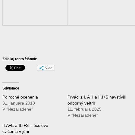
Zdieľaj tento článok:
Viac
Súvisiace
Polročné ocenenia
Prváci z I. A+I a II.I+S navštívili
31. januára 2018
odborný veľtrh
V "Nezaradené"
11. februára 2025
V "Nezaradené"
II.A+E a II.I+S – účelové
cvičenia v júni