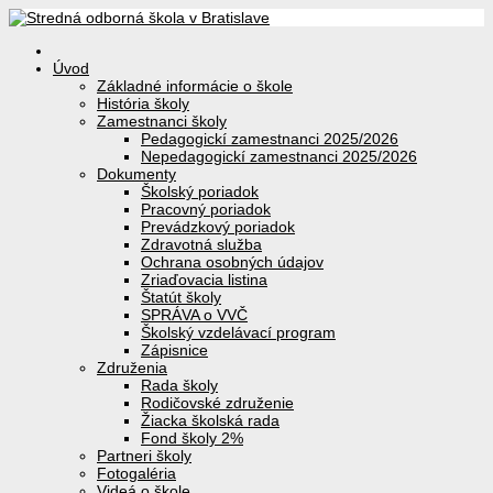
Úvod
Základné informácie o škole
História školy
Zamestnanci školy
Pedagogickí zamestnanci 2025/2026
Nepedagogickí zamestnanci 2025/2026
Dokumenty
Školský poriadok
Pracovný poriadok
Prevádzkový poriadok
Zdravotná služba
Ochrana osobných údajov
Zriaďovacia listina
Štatút školy
SPRÁVA o VVČ
Školský vzdelávací program
Zápisnice
Združenia
Rada školy
Rodičovské združenie
Žiacka školská rada
Fond školy 2%
Partneri školy
Fotogaléria
Videá o škole