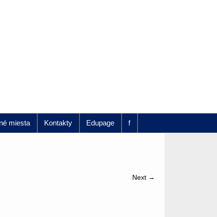
né miesta
Kontakty
Edupage
f
Next →