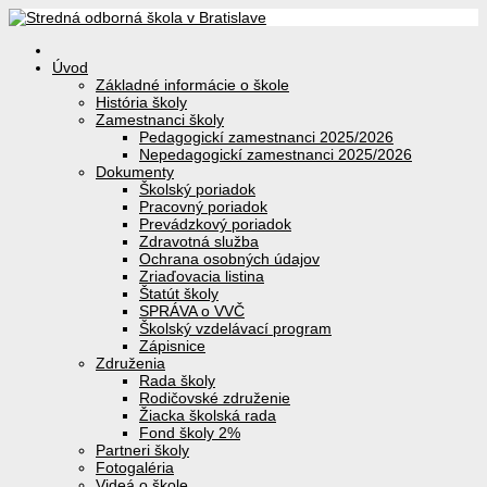
Úvod
Základné informácie o škole
História školy
Zamestnanci školy
Pedagogickí zamestnanci 2025/2026
Nepedagogickí zamestnanci 2025/2026
Dokumenty
Školský poriadok
Pracovný poriadok
Prevádzkový poriadok
Zdravotná služba
Ochrana osobných údajov
Zriaďovacia listina
Štatút školy
SPRÁVA o VVČ
Školský vzdelávací program
Zápisnice
Združenia
Rada školy
Rodičovské združenie
Žiacka školská rada
Fond školy 2%
Partneri školy
Fotogaléria
Videá o škole