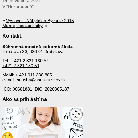
14. novembra 2024
V "Nezaradené"
«
Výstava – Nábytok a Bývanie 2015
Marec, mesiac knihy.
»
Kontakt:
Súkromná stredná odborná škola
Exnárova 20, 826 01 Bratislava
Tel.:
+421 2 321 180 52
+421 2 321 180 51
Mobil:
+ 421 911 388 885
e-mail:
sousba@sous-ruzinov.sk
IČO: 00681881, DIČ: 2020865187
Ako sa prihlásiť na