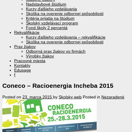
Nadstavbové štúdium
Kurzy ďalšieho vzdelávania
Skúška na overenie odbornej spôsobilosti
Kritéria prijatia na štúdium
Školský vzdelávací program
Fond školy 2 percentá
Rekvalifikácie
Kurzy ďalšieho vzdelávania – rekvalifikácie
Skúška na overenie odbornej spôsobilosti
Prax žiakov
Odborná prax žiakov vo firmách
Výrobky žiakov
Pracovné miesta
Kontakty
Edupage
f
Coneco – Racioenergia Incheba 2015
Posted on
23. marca 2015
by
Skolsky web
Posted in
Nezaradené