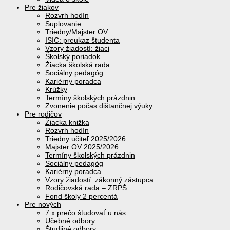
Pre žiakov
Rozvrh hodín
Suplovanie
Triedny/Majster OV
ISIC: preukaz študenta
Vzory žiadostí: žiaci
Školský poriadok
Žiacka školská rada
Sociálny pedagóg
Kariérny poradca
Krúžky
Termíny školských prázdnin
Zvonenie počas dištančnej výuky
Pre rodičov
Žiacka knižka
Rozvrh hodín
Triedny učiteľ 2025/2026
Majster OV 2025/2026
Termíny školských prázdnin
Sociálny pedagóg
Kariérny poradca
Vzory žiadostí: zákonný zástupca
Rodičovská rada – ZRPŠ
Fond školy 2 percentá
Pre nových
7 x prečo študovať u nás
Učebné odbory
Študijné odbory