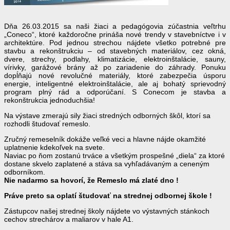
Dňa 26.03.2015 sa naši žiaci a pedagógovia zúčastnia veľtrhu
„Coneco“, ktoré každoročne prináša nové trendy v stavebníctve i v
architektúre. Pod jednou strechou nájdete všetko potrebné pre
stavbu a rekonštrukciu – od stavebných materiálov, cez okná,
dvere, strechy, podlahy, klimatizácie, elektroinštalácie, sauny,
vírivky, garážové brány až po zariadenie do záhrady. Ponuku
dopĺňajú nové revolučné materiály, ktoré zabezpečia úsporu
energie, inteligentné elektroinštalácie, ale aj bohatý sprievodný
program plný rád a odporúčaní. S Conecom je stavba a
rekonštrukcia jednoduchšia!
Na výstave zmerajú sily žiaci stredných odborných škôl, ktorí sa
rozhodli študovať remeslo.
Zručný remeselník dokáže veľké veci a hlavne nájde okamžité
uplatnenie kdekoľvek na svete.
Naviac po ňom zostanú trváce a všetkým prospešné „diela“ za ktoré
dostane skvelo zaplatené a stáva sa vyhľadávaným a ceneným
odborníkom.
Nie nadarmo sa hovorí, že Remeslo má zlaté dno !
Práve preto sa oplatí študovať na strednej odbornej škole !
Zástupcov našej strednej školy nájdete vo výstavných stánkoch
cechov strechárov a maliarov v hale A1.