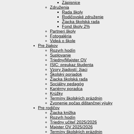
Zápisnice
Združenia
Rada školy
Rodičovské združenie
Žiacka školská rada
Fond školy 2%
Partneri školy
Fotogaléria
Videá o škole
Pre žiakov
Rozvrh hodín
Suplovanie
Triedny/Majster OV
ISIC: preukaz študenta
Vzory žiadostí: žiaci
Školský poriadok
Žiacka školská rada
Sociálny pedagóg
Kariérny poradca
Krúžky
Termíny školských prázdnin
Zvonenie počas dištančnej výuky
Pre rodičov
Žiacka knižka
Rozvrh hodín
Triedny učiteľ 2025/2026
Majster OV 2025/2026
Termíny školských prázdnin