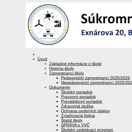
Úvod
Základné informácie o škole
História školy
Zamestnanci školy
Pedagogickí zamestnanci 2025/2026
Nepedagogickí zamestnanci 2025/20
Dokumenty
Školský poriadok
Pracovný poriadok
Prevádzkový poriadok
Zdravotná služba
Ochrana osobných údajov
Zriaďovacia listina
Štatút školy
SPRÁVA o VVČ
Školský vzdelávací program