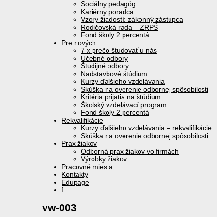
Sociálny pedagóg
Kariérny poradca
Vzory žiadostí: zákonný zástupca
Rodičovská rada – ZRPŠ
Fond školy 2 percentá
Pre nových
7 x prečo študovať u nás
Učebné odbory
Študijné odbory
Nadstavbové štúdium
Kurzy ďalšieho vzdelávania
Skúška na overenie odbornej spôsobilosti
Kritéria prijatia na štúdium
Školský vzdelávací program
Fond školy 2 percentá
Rekvalifikácie
Kurzy ďalšieho vzdelávania – rekvalifikácie
Skúška na overenie odbornej spôsobilosti
Prax žiakov
Odborná prax žiakov vo firmách
Výrobky žiakov
Pracovné miesta
Kontakty
Edupage
f
vw-003