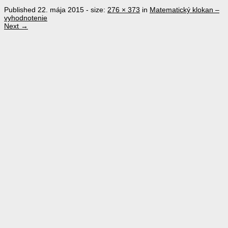
Published
22. mája 2015
- size:
276 × 373
in
Matematický klokan –
vyhodnotenie
Next →