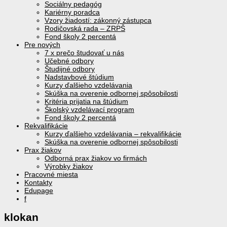
Sociálny pedagóg
Kariérny poradca
Vzory žiadostí: zákonný zástupca
Rodičovská rada – ZRPŠ
Fond školy 2 percentá
Pre nových
7 x prečo študovať u nás
Učebné odbory
Študijné odbory
Nadstavbové štúdium
Kurzy ďalšieho vzdelávania
Skúška na overenie odbornej spôsobilosti
Kritéria prijatia na štúdium
Školský vzdelávací program
Fond školy 2 percentá
Rekvalifikácie
Kurzy ďalšieho vzdelávania – rekvalifikácie
Skúška na overenie odbornej spôsobilosti
Prax žiakov
Odborná prax žiakov vo firmách
Výrobky žiakov
Pracovné miesta
Kontakty
Edupage
f
klokan