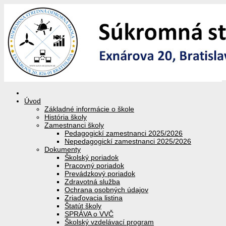
Úvod
Základné informácie o škole
História školy
Zamestnanci školy
Pedagogickí zamestnanci 2025/2026
Nepedagogickí zamestnanci 2025/2026
Dokumenty
Školský poriadok
Pracovný poriadok
Prevádzkový poriadok
Zdravotná služba
Ochrana osobných údajov
Zriaďovacia listina
Štatút školy
SPRÁVA o VVČ
Školský vzdelávací program