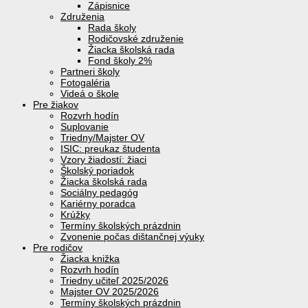
Zápisnice
Združenia
Rada školy
Rodičovské združenie
Žiacka školská rada
Fond školy 2%
Partneri školy
Fotogaléria
Videá o škole
Pre žiakov
Rozvrh hodín
Suplovanie
Triedny/Majster OV
ISIC: preukaz študenta
Vzory žiadostí: žiaci
Školský poriadok
Žiacka školská rada
Sociálny pedagóg
Kariérny poradca
Krúžky
Termíny školských prázdnin
Zvonenie počas dištančnej výuky
Pre rodičov
Žiacka knižka
Rozvrh hodín
Triedny učiteľ 2025/2026
Majster OV 2025/2026
Termíny školských prázdnin