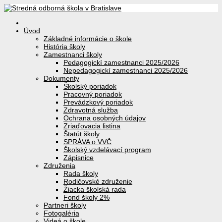
Úvod
Základné informácie o škole
História školy
Zamestnanci školy
Pedagogickí zamestnanci 2025/2026
Nepedagogickí zamestnanci 2025/2026
Dokumenty
Školský poriadok
Pracovný poriadok
Prevádzkový poriadok
Zdravotná služba
Ochrana osobných údajov
Zriaďovacia listina
Štatút školy
SPRÁVA o VVČ
Školský vzdelávací program
Zápisnice
Združenia
Rada školy
Rodičovské združenie
Žiacka školská rada
Fond školy 2%
Partneri školy
Fotogaléria
Videá o škole