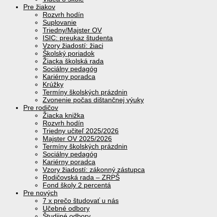
Pre žiakov
Rozvrh hodín
Suplovanie
Triedny/Majster OV
ISIC: preukaz študenta
Vzory žiadostí: žiaci
Školský poriadok
Žiacka školská rada
Sociálny pedagóg
Kariérny poradca
Krúžky
Termíny školských prázdnin
Zvonenie počas dištančnej výuky
Pre rodičov
Žiacka knižka
Rozvrh hodín
Triedny učiteľ 2025/2026
Majster OV 2025/2026
Termíny školských prázdnin
Sociálny pedagóg
Kariérny poradca
Vzory žiadostí: zákonný zástupca
Rodičovská rada – ZRPŠ
Fond školy 2 percentá
Pre nových
7 x prečo študovať u nás
Učebné odbory
Študijné odbory