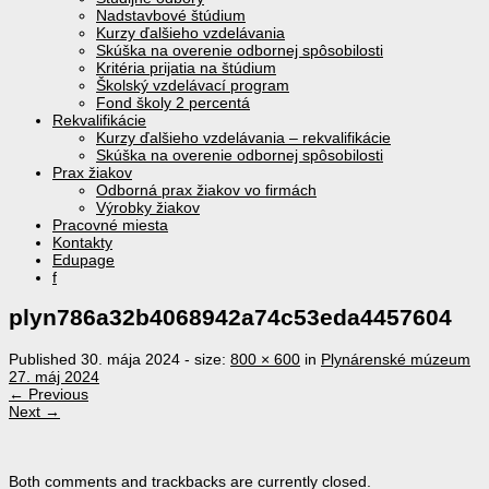
Nadstavbové štúdium
Kurzy ďalšieho vzdelávania
Skúška na overenie odbornej spôsobilosti
Kritéria prijatia na štúdium
Školský vzdelávací program
Fond školy 2 percentá
Rekvalifikácie
Kurzy ďalšieho vzdelávania – rekvalifikácie
Skúška na overenie odbornej spôsobilosti
Prax žiakov
Odborná prax žiakov vo firmách
Výrobky žiakov
Pracovné miesta
Kontakty
Edupage
f
plyn786a32b4068942a74c53eda4457604
Published
30. mája 2024
- size:
800 × 600
in
Plynárenské múzeum
27. máj 2024
← Previous
Next →
Both comments and trackbacks are currently closed.