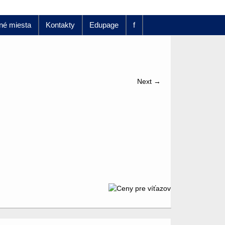
né miesta
Kontakty
Edupage
f
Next →