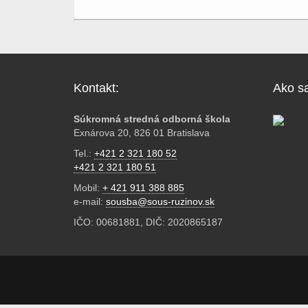
Kontakt:
Ako sa
Súkromná stredná odborná škola
Exnárova 20, 826 01 Bratislava
Tel.:
+421 2 321 180 52
+421 2 321 180 51
Mobil:
+ 421 911 388 885
e-mail:
sousba@sous-ruzinov.sk
IČO: 00681881, DIČ: 2020865187