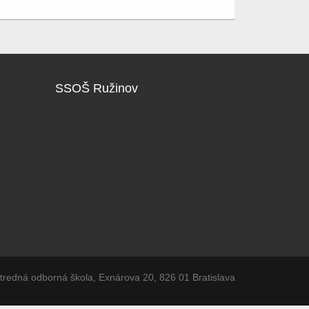
SSOŠ Ružinov
tredná odborná škola, Exnárova 20, 826 01 Bratislava