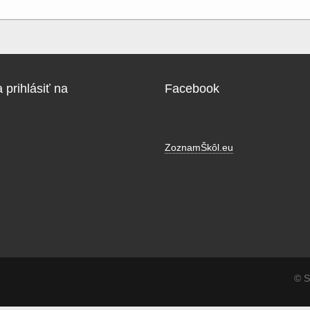
 prihlásiť na
Facebook
ZoznamŠkôl.eu
© S