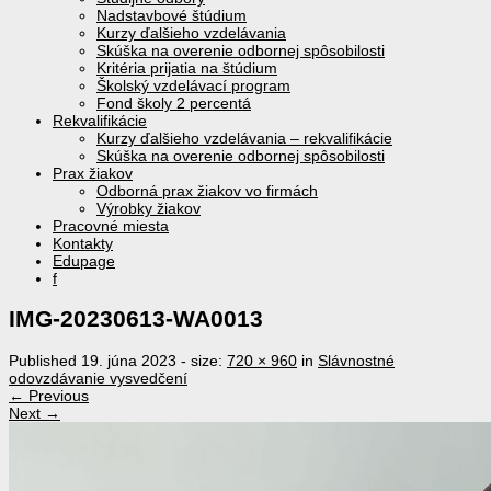
Nadstavbové štúdium
Kurzy ďalšieho vzdelávania
Skúška na overenie odbornej spôsobilosti
Kritéria prijatia na štúdium
Školský vzdelávací program
Fond školy 2 percentá
Rekvalifikácie
Kurzy ďalšieho vzdelávania – rekvalifikácie
Skúška na overenie odbornej spôsobilosti
Prax žiakov
Odborná prax žiakov vo firmách
Výrobky žiakov
Pracovné miesta
Kontakty
Edupage
f
IMG-20230613-WA0013
Published
19. júna 2023
- size:
720 × 960
in
Slávnostné
odovzdávanie vysvedčení
← Previous
Next →