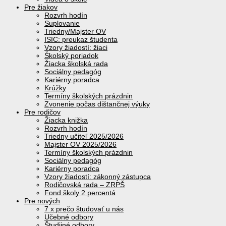
Pre žiakov
Rozvrh hodín
Suplovanie
Triedny/Majster OV
ISIC: preukaz študenta
Vzory žiadostí: žiaci
Školský poriadok
Žiacka školská rada
Sociálny pedagóg
Kariérny poradca
Krúžky
Termíny školských prázdnin
Zvonenie počas dištančnej výuky
Pre rodičov
Žiacka knižka
Rozvrh hodín
Triedny učiteľ 2025/2026
Majster OV 2025/2026
Termíny školských prázdnin
Sociálny pedagóg
Kariérny poradca
Vzory žiadostí: zákonný zástupca
Rodičovská rada – ZRPŠ
Fond školy 2 percentá
Pre nových
7 x prečo študovať u nás
Učebné odbory
Študijné odbory