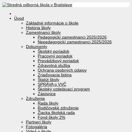
Úvod
Základné informácie o škole
História školy
Zamestnanci školy
Pedagogickí zamestnanci 2025/2026
Nepedagogickí zamestnanci 2025/2026
Dokumenty
Školský poriadok
Pracovný poriadok
Prevádzkový poriadok
Zdravotná služba
Ochrana osobných údajov
Zriaďovacia listina
Štatút školy
SPRÁVA o VVČ
Školský vzdelávací program
Zápisnice
Združenia
Rada školy
Rodičovské združenie
Žiacka školská rada
Fond školy 2%
Partneri školy
Fotogaléria
Videá o škole