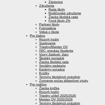
Zápisnice
Združenia
Rada školy
Rodičovské združenie
Žiacka školská rada
Fond školy 2%
Partneri školy
Fotogaléria
Videá o škole
Pre žiakov
Rozvrh hodín
Suplovanie
Triedny/Majster OV
ISIC: preukaz študenta
Vzory žiadostí: žiaci
Školský poriadok
Žiacka školská rada
Sociálny pedagóg
Kariérny poradca
Krúžky
Termíny školských prázdnin
Zvonenie počas dištančnej výuky
Pre rodičov
Žiacka knižka
Rozvrh hodín
Triedny učiteľ 2025/2026
Majster OV 2025/2026
Termíny školských prázdnin