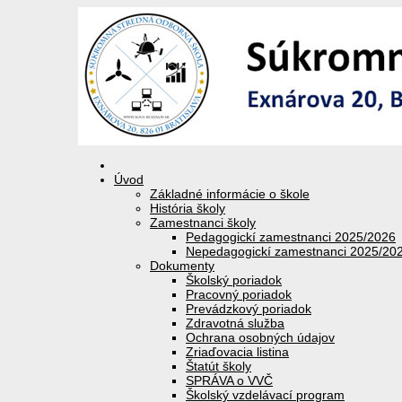
Úvod
Základné informácie o škole
História školy
Zamestnanci školy
Pedagogickí zamestnanci 2025/2026
Nepedagogickí zamestnanci 2025/20
Dokumenty
Školský poriadok
Pracovný poriadok
Prevádzkový poriadok
Zdravotná služba
Ochrana osobných údajov
Zriaďovacia listina
Štatút školy
SPRÁVA o VVČ
Školský vzdelávací program