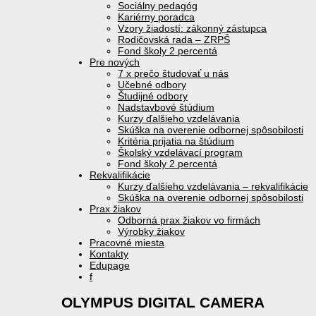
Sociálny pedagóg
Kariérny poradca
Vzory žiadostí: zákonný zástupca
Rodičovská rada – ZRPŠ
Fond školy 2 percentá
Pre nových
7 x prečo študovať u nás
Učebné odbory
Študijné odbory
Nadstavbové štúdium
Kurzy ďalšieho vzdelávania
Skúška na overenie odbornej spôsobilosti
Kritéria prijatia na štúdium
Školský vzdelávací program
Fond školy 2 percentá
Rekvalifikácie
Kurzy ďalšieho vzdelávania – rekvalifikácie
Skúška na overenie odbornej spôsobilosti
Prax žiakov
Odborná prax žiakov vo firmách
Výrobky žiakov
Pracovné miesta
Kontakty
Edupage
f
OLYMPUS DIGITAL CAMERA