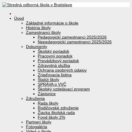
Úvod
Základné informácie o škole
História školy
Zamestnanci školy
Pedagogickí zamestnanci 2025/2026
Nepedagogickí zamestnanci 2025/2026
Dokumenty
Školský poriadok
Pracovný poriadok
Prevádzkový poriadok
Zdravotná služba
Ochrana osobných údajov
Zriaďovacia listina
Štatút školy
SPRÁVA o VVČ
Školský vzdelávací program
Zápisnice
Združenia
Rada školy
Rodičovské združenie
Žiacka školská rada
Fond školy 2%
Partneri školy
Fotogaléria
Videá o škole