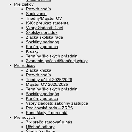
Pre žiakov
Rozvrh hodín
Suplovanie
Triedny/Majster OV
ISIC: preukaz študenta
Vzory žiadostí: žiaci
Školský poriadok
Žiacka školská rada
Sociálny pedagóg
Kariérny poradca
Krúžky
Termíny školských prázdnin
Zvonenie počas dištančnej výuky
Pre rodičov
Žiacka knižka
Rozvrh hodín
Triedny učiteľ 2025/2026
Majster OV 2025/2026
Termíny školských prázdnin
Sociálny pedagóg
Kariérny poradca
Vzory žiadostí: zákonný zástupca
Rodičovská rada – ZRPŠ
Fond školy 2 percentá
Pre nových
7 x prečo študovať u nás
Učebné odbory
Študijné odbory