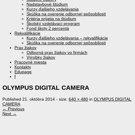
Nadstavbové štúdium
Kurzy ďalšieho vzdelávania
Skúška na overenie odbornej spôsobilosti
Kritéria prijatia na štúdium
Školský vzdelávací program
Fond školy 2 percentá
Rekvalifikácie
Kurzy ďalšieho vzdelávania – rekvalifikácie
Skúška na overenie odbornej spôsobilosti
Prax žiakov
Odborná prax žiakov vo firmách
Výrobky žiakov
Pracovné miesta
Kontakty
Edupage
f
OLYMPUS DIGITAL CAMERA
Published
21. októbra 2014
- size:
640 × 480
in
OLYMPUS DIGITAL
CAMERA
← Previous
Next →