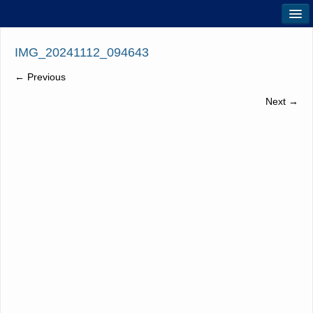
Úvod
IMG_20241112_094643
Pre žiakov
← Previous
Pre rodičov
Next →
Pre nových
Rekvalifikácie
Prax žiakov
Pracovné miesta
Kontakty
Edupage
f