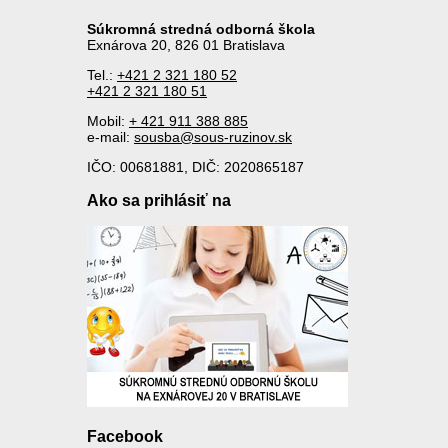
Súkromná stredná odborná škola
Exnárova 20, 826 01 Bratislava
Tel.:
+421 2 321 180 52
+421 2 321 180 51
Mobil:
+ 421 911 388 885
e-mail:
sousba@sous-ruzinov.sk
IČO: 00681881, DIČ: 2020865187
Ako sa prihlásiť na
Facebook