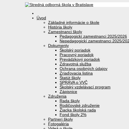
Úvod
Základné informácie o škole
História školy
Zamestnanci školy
Pedagogickí zamestnanci 2025/2026
Nepedagogickí zamestnanci 2025/20
Dokumenty
Školský poriadok
Pracovný poriadok
Prevádzkový poriadok
Zdravotná služba
Ochrana osobných údajov
Zriaďovacia listina
Štatút školy
SPRÁVA o VVČ
Školský vzdelávací program
Zápisnice
Združenia
Rada školy
Rodičovské združenie
Žiacka školská rada
Fond školy 2%
Partneri školy
Fotogaléria
Videá o škole