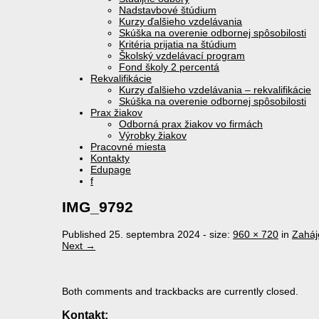
Nadstavbové štúdium
Kurzy ďalšieho vzdelávania
Skúška na overenie odbornej spôsobilosti
Kritéria prijatia na štúdium
Školský vzdelávací program
Fond školy 2 percentá
Rekvalifikácie
Kurzy ďalšieho vzdelávania – rekvalifikácie
Skúška na overenie odbornej spôsobilosti
Prax žiakov
Odborná prax žiakov vo firmách
Výrobky žiakov
Pracovné miesta
Kontakty
Edupage
f
IMG_9792
Published
25. septembra 2024
- size:
960 × 720
in
Zaháj
Next →
Both comments and trackbacks are currently closed.
Kontakt: