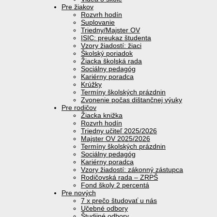
Pre žiakov
Rozvrh hodín
Suplovanie
Triedny/Majster OV
ISIC: preukaz študenta
Vzory žiadostí: žiaci
Školský poriadok
Žiacka školská rada
Sociálny pedagóg
Kariérny poradca
Krúžky
Termíny školských prázdnin
Zvonenie počas dištančnej výuky
Pre rodičov
Žiacka knižka
Rozvrh hodín
Triedny učiteľ 2025/2026
Majster OV 2025/2026
Termíny školských prázdnin
Sociálny pedagóg
Kariérny poradca
Vzory žiadostí: zákonný zástupca
Rodičovská rada – ZRPŠ
Fond školy 2 percentá
Pre nových
7 x prečo študovať u nás
Učebné odbory
Študijné odbory