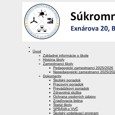
Úvod
Základné informácie o škole
História školy
Zamestnanci školy
Pedagogickí zamestnanci 2025/2026
Nepedagogickí zamestnanci 2025/20
Dokumenty
Školský poriadok
Pracovný poriadok
Prevádzkový poriadok
Zdravotná služba
Ochrana osobných údajov
Zriaďovacia listina
Štatút školy
SPRÁVA o VVČ
Školský vzdelávací program