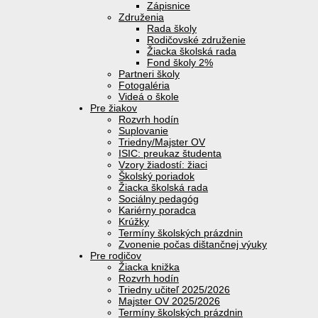
Zápisnice
Združenia
Rada školy
Rodičovské združenie
Žiacka školská rada
Fond školy 2%
Partneri školy
Fotogaléria
Videá o škole
Pre žiakov
Rozvrh hodín
Suplovanie
Triedny/Majster OV
ISIC: preukaz študenta
Vzory žiadostí: žiaci
Školský poriadok
Žiacka školská rada
Sociálny pedagóg
Kariérny poradca
Krúžky
Termíny školských prázdnin
Zvonenie počas dištančnej výuky
Pre rodičov
Žiacka knižka
Rozvrh hodín
Triedny učiteľ 2025/2026
Majster OV 2025/2026
Termíny školských prázdnin