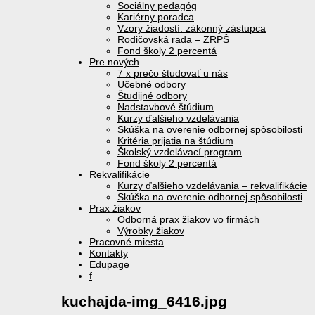
Sociálny pedagóg
Kariérny poradca
Vzory žiadostí: zákonný zástupca
Rodičovská rada – ZRPŠ
Fond školy 2 percentá
Pre nových
7 x prečo študovať u nás
Učebné odbory
Študijné odbory
Nadstavbové štúdium
Kurzy ďalšieho vzdelávania
Skúška na overenie odbornej spôsobilosti
Kritéria prijatia na štúdium
Školský vzdelávací program
Fond školy 2 percentá
Rekvalifikácie
Kurzy ďalšieho vzdelávania – rekvalifikácie
Skúška na overenie odbornej spôsobilosti
Prax žiakov
Odborná prax žiakov vo firmách
Výrobky žiakov
Pracovné miesta
Kontakty
Edupage
f
kuchajda-img_6416.jpg