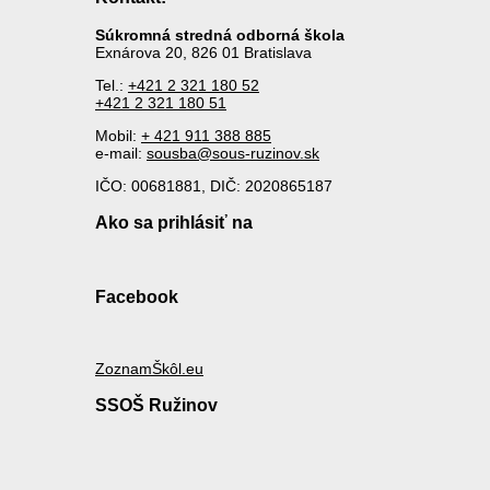
Súkromná stredná odborná škola
Exnárova 20, 826 01 Bratislava
Tel.:
+421 2 321 180 52
+421 2 321 180 51
Mobil:
+ 421 911 388 885
e-mail:
sousba@sous-ruzinov.sk
IČO: 00681881, DIČ: 2020865187
Ako sa prihlásiť na
Facebook
ZoznamŠkôl.eu
SSOŠ Ružinov